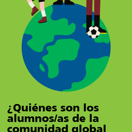
¿Quiénes son los
alumnos/as de la
comunidad global