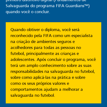
primeiro distintivo digital (Fundamentos de
Salvaguarda do programa FIFA Guardians™)
quando você o concluir.
Quando obtiver o diploma, você será
reconhecido pela FIFA como um especialista
na criação de ambientes seguros e
acolhedores para todas as pessoas no
futebol, principalmente as crianças e
adolescentes. Após concluir o programa, você
terá um amplo conhecimento sobre as suas
responsabilidades na salvaguarda no futebol,
sobre como aplicá-las na prática e sobre
como os seus próprios valores e
comportamentos ajudam a melhorar a
salvaguarda no futebol.