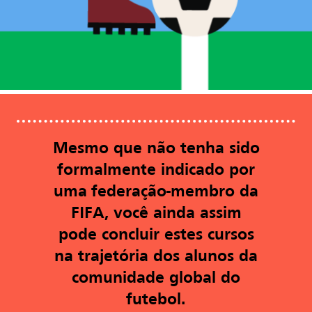
Mesmo que não tenha sido
formalmente indicado por
uma federação-membro da
FIFA, você ainda assim
pode concluir estes cursos
na trajetória dos alunos da
comunidade global do
futebol.